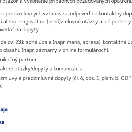
 otázok a vykonanie prípadných požadovaných opatrení
bo predzmluvných vzťahov sa odpoveď na kontaktný dopy
i alebo reagovať na (pred)zmluvné otázky a iné podnety
vedať na dopyty.
ajov: Základné údaje (napr. meno, adresa), kontaktné úda
e o obsahu (napr. záznamy v online formulároch).
ikačný partner..
taktné otázky/dopyty a komunikácia.
 zmluvy a predzmluvné dopyty (čl. 6, ods. 1, písm. b) GDP
.
aje
ka