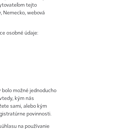
ytovateľom tejto
ov, Nemecko, webová
ce osobné údaje:
by bolo možné jednoducho
ovtedy, kým nás
žete sami, alebo kým
istratúrne povinnosti.
súhlasu na používanie