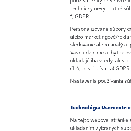
používateľsky prívetivú s
technicky nevyhnutné súbo
f) GDPR.
Personalizované súbory c
alebo marketingové/reklam
sledovanie alebo analýzu 
Vaše údaje môžu byť odov
ukladajú iba vtedy, ak s 
čl. 6, ods. 1 písm. a) GDPR.
Nastavenia používania sú
Technológia Usercentric
Na tejto webovej stránke 
ukladaním vybraných súbo