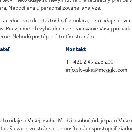
števy. Tieto údaje sú nevyhnutné pre technický prenos
ra. Nepodliehajú personalizovanej analýze.
ostredníctvom kontaktného formulára, tieto údaje uloží
v. Použijeme ich výhradne na spracovanie Vašej požiada
erné. Nebudú postúpené tretím stranám.
ateľ
Kontakt
T
+421 2 49 225 200
info.slovakia@meggle.com
ako údaje o Vašej osobe. Medzi osobné údaje patrí Vaše
iť našu webovú stránku, nemusíte nám sprístupniť žiadn