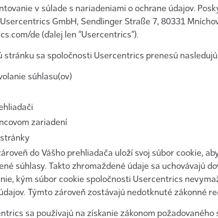
ntovanie v súlade s nariadeniami o ochrane údajov. Posk
ť Usercentrics GmbH, Sendlinger Straße 7, 80331 Mních
cs.com/de (ďalej len “Usercentrics”).
 stránku sa spoločnosti Usercentrics prenesú nasledujú
volanie súhlasu(ov)
ehliadači
oncovom zariadení
 stránky
ároveň do Vášho prehliadača uloží svoj súbor cookie, a
elené súhlasy. Takto zhromaždené údaje sa uchovávajú d
nie, kým súbor cookie spoločnosti Usercentrics nevyma
údajov. Týmto zároveň zostávajú nedotknuté zákonné reg
entrics sa používajú na získanie zákonom požadovaného 