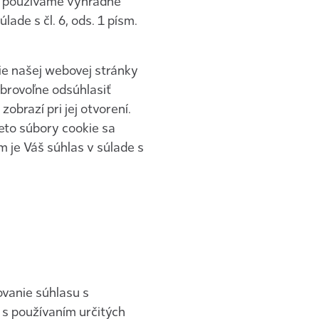
su používame výhradne
de s čl. 6, ods. 1 písm.
e našej webovej stránky
brovoľne odsúhlasiť
brazí pri jej otvorení.
eto súbory cookie sa
m je Váš súhlas v súlade s
ovanie súhlasu s
s používaním určitých