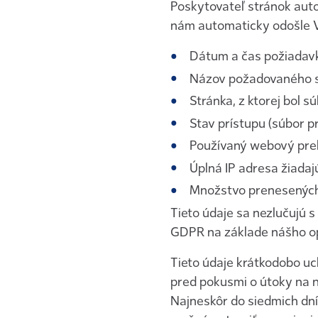
Poskytovateľ stránok auto
nám automaticky odošle Vá
Dátum a čas požiadav
Názov požadovaného 
Stránka, z ktorej bol 
Stav prístupu (súbor p
Používaný webový pre
Úplná IP adresa žiada
Množstvo prenesených
Tieto údaje sa nezlučujú s 
GDPR na základe nášho op
Tieto údaje krátkodobo u
pred pokusmi o útoky na n
Najneskôr do siedmich dní