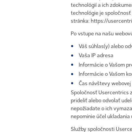
technológií a ich zdokume
technológie je spoločnos
stránka: https://usercentri
Po vstupe na našu webovú
Váš súhlas(y) alebo od
Vaša IP adresa
Informácie o Vašom pr
Informácie o Vašom k
Čas návštevy webovej
Spoločnosť Usercentrics z
prideliť alebo odvolať ud
nepožiadate o ich vymaza
nepominie účel ukladania 
Služby spoločnosti Userc