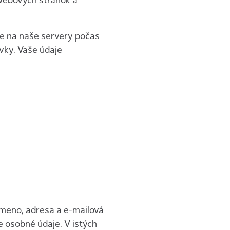
 webových stránok a
me na naše servery počas
vky. Vaše údaje
 meno, adresa a e-mailová
e osobné údaje. V istých