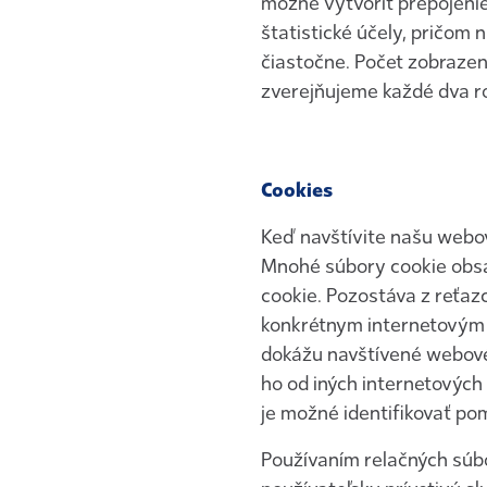
možné vytvoriť prepojenie
štatistické účely, pričom
čiastočne. Počet zobrazení
zverejňujeme každé dva ro
Cookies
Keď navštívite našu webo
Mnohé súbory cookie obsah
cookie. Pozostáva z reťaz
konkrétnym internetovým 
dokážu navštívené webové 
ho od iných internetových
je možné identifikovať po
Používaním relačných súb