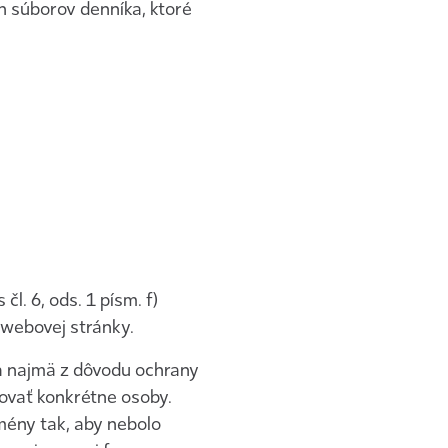
h súborov denníka, ktoré
l. 6, ods. 1 písm. f)
webovej stránky.
a najmä z dôvodu ochrany
kovať konkrétne osoby.
mény tak, aby nebolo