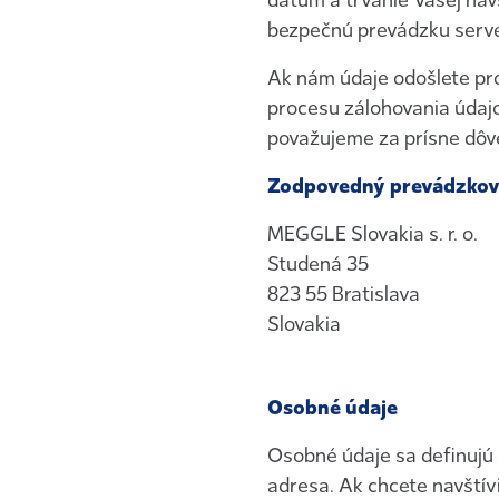
dátum a trvanie Vašej náv
bezpečnú prevádzku serve
Ak nám údaje odošlete pr
procesu zálohovania údajo
považujeme za prísne dôv
Zodpovedný prevádzkov
MEGGLE Slovakia s. r. o.
Studená 35
823 55 Bratislava
Slovakia
Osobné údaje
Osobné údaje sa definujú 
adresa. Ak chcete navštív