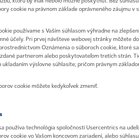
lužbu, ktorú by inak nebolo možné poskytnúť. Bez súhla
ry cookie na právnom základe oprávneného záujmu v súla
ookie používame s Vaším súhlasom výhradne na zlepšeni
né účely. Pri prvej návšteve webovej stránky môžete do
prostredníctvom Oznámenia o súboroch cookie, ktoré sa zo
zdané partnerom alebo poskytovateľom tretích strán. Ti
ich ukladaním výslovne súhlasíte; pričom právnym základo
borov cookie môžete kedykoľvek zmeniť.
s
sa používa technológia spoločnosti Usercentrics na udeľ
rov cookie vo Vašom koncovom zariadení, alebo súhlasu 