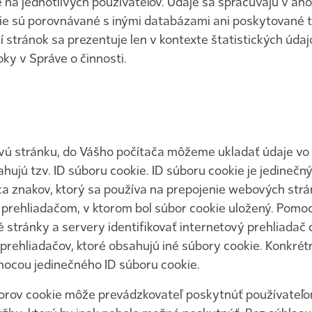
 na jednotlivých používateľov. Údaje sa spracúvajú v a
 nie sú porovnávané s inými databázami ani poskytované t
 stránok sa prezentuje len v kontexte štatistických údaj
ky v Správe o činnosti.
vú stránku, do Vášho počítača môžeme ukladať údaje vo
ujú tzv. ID súboru cookie. ID súboru cookie je jedinečný
ca znakov, ktorý sa používa na prepojenie webových strá
prehliadačom, v ktorom bol súbor cookie uložený. Pomo
stránky a servery identifikovať internetový prehliadač d
 prehliadačov, ktoré obsahujú iné súbory cookie. Konkrét
mocou jedinečného ID súboru cookie.
orov cookie môže prevádzkovateľ poskytnúť používateľ