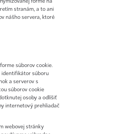
nonymizovanej forme na
retím stranám, a to ani
ov nášho servera, ktoré
 forme súborov cookie.
 identifikátor súboru
nok a serverov s
cou súborov cookie
otknutej osoby a odlíšiť
ny internetový prehliadač
om webovej stránky