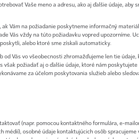
trebovať Vaše meno a adresu, ako aj ďalšie údaje, aby
de, ak Vám na požiadanie poskytneme informačný materiá
pade Vás vždy na túto požiadavku vopred upozorníme. Uc
oskytli, alebo ktoré sme získali automaticky.
ieb od Vás vo všeobecnosti zhromažďujeme len tie údaje, 
však požiadať aj o ďalšie údaje, ktoré nám poskytujete
ykonávame za účelom poskytovania služieb alebo sledov
aktovať (napr. pomocou kontaktného formulára, e-mailom
ch médií), osobné údaje kontaktujúcich osôb spracujeme