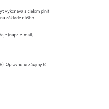
.
t vykonáva s cieľom plniť
 na základe nášho
je (napr. e-mail,
R), Oprávnené záujmy (čl.