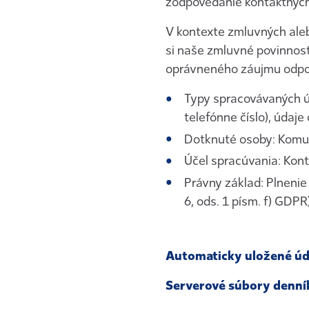
zodpovedanie kontaktných
V kontexte zmluvných ale
si naše zmluvné povinnost
oprávneného záujmu odpo
Typy spracovávaných úd
telefónne číslo), údaj
Dotknuté osoby: Komun
Účel spracúvania: Kon
Právny základ: Plnenie
6, ods. 1 písm. f) GDPR)
Automaticky uložené úd
Serverové súbory denní