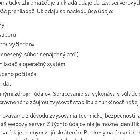
maticky zhromažďuje a ukladá údaje do tzv. serverovýc
š prehliadač. Ukladajú sa nasledujúce údaje:
ky
súboru
súbor vyžiadaný
renesený, súbor nenájdený atď.)
hliadač a operačný systém
júceho počítača
 dát
inými zdrojmi údajov. Spracovanie sa vykonáva v súlade s č
rávneného záujmu zvyšovať stabilitu a funkčnosť našej 
chovávame z dôvodu zvyšovania technickej bezpečnosti, 
áš webový server. Z týchto údajov nie je možné identifi
 sa údaje anonymizujú skrátením IP adresy na úrovni do